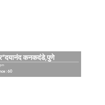
र”दयानंद कनकदंडे,पुणे
 pm
nce : 60