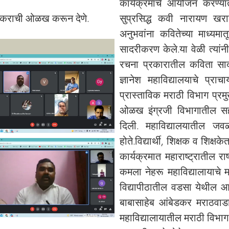
कार्यक्रमाचे आयोजन करण्यात
प्रकराची ओळख करून देणे.
सुप्रसिद्ध कवी नारायण खरा
अनुभवांना कवितेच्या माध्यमा
सादरीकरण केले.या वेळी त्यां
रचना प्रकारातील कविता सादर क
ज्ञानेश महाविद्यालयाचे प्राच
प्रास्ताविक मराठी विभाग प्रम
ओळख इंग्रजी विभागातील सहाय
दिली. महाविद्यालयातील ज
होते.विद्यार्थी, शिक्षक व शिक्
कार्यक्रमात महाराष्ट्रातील र
कमला नेहरू महाविद्यालायाचे मर
विद्यापीठातील वडसा येथील आदर
बाबासाहेब आंबेडकर मराठवाडा
महाविद्यालायातील मराठी विभाग 