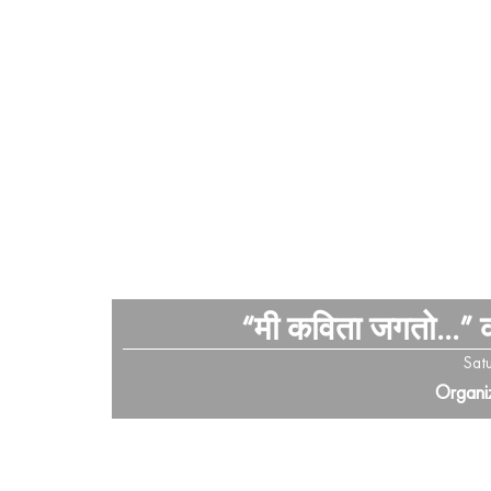
“मी कविता जगतो…” कव
Sat
Organiz