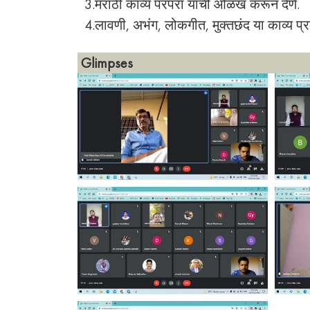
3.मराठी काव्य परंपरा यांची ओळख करून देणे.
4.लावणी, अभंग, लोकगीत, मुक्तछंद या काव्य 
Glimpses