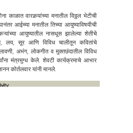
ा काळात वारकर्‍यांच्या मनातील विठ्ठल भेटीची
यानंतर आईच्या मनातील तिच्या आयुष्याविषयीची
्यांच्या आयुष्यातील नासधूस झालेल्या शेतीचे
ाल, लय, सूर आणि विविध चालीतून कवितांचे
ावणी, अभंग, लोकगीत व मुक्तछंदातील विविध
ांना मंत्रमुग्ध केले. शेवटी कार्यक्रमाचे आभार
ानन कोर्तलवार यांनी मानले.
vity
ख झाली.
 लक्षात आल्या.
ध उलगडून दाखविण्यात आले.
द या मराठी काव्य प्रकारांची ओळख झाली.
 भावनांची अभिव्यक्ती कवितेतून कशी होते हे