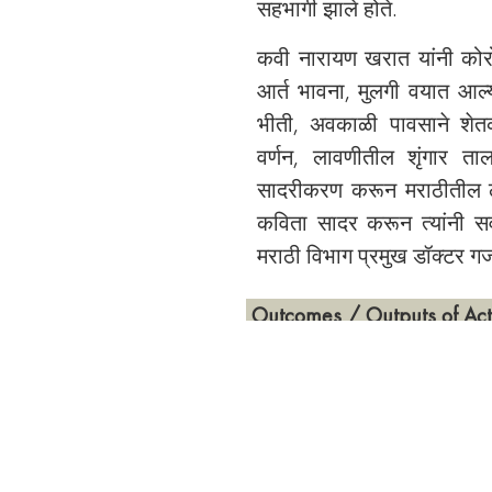
सहभागी झाले होते.
कवी नारायण खरात यांनी कोरोन
आर्त भावना, मुलगी वयात आल्
भीती, अवकाळी पावसाने शेतकऱ
वर्णन, लावणीतील शृंगार त
सादरीकरण करून मराठीतील ल
कविता सादर करून त्यांनी सर्व
मराठी विभाग प्रमुख डॉक्टर गज
Outcomes / Outputs of Acti
1.मराठी काव्य प्रकारांची ओळ
2.कविता सादरीकरणाच्या पद्धती
3.अनुभव आणि कवितांचा अनुबं
4.लावणी,अभंग,लोकगीत,मुक्तछं
5.प्रेम,दुख,विरह,ओढ या मानवी