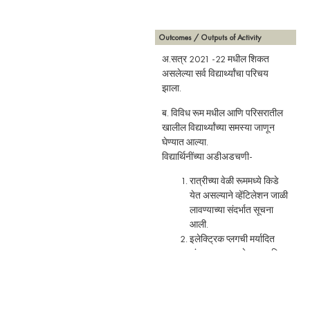
Outcomes / Outputs of Activity
अ.सत्र 2021 -22 मधील शिकत
असलेल्या सर्व विद्यार्थ्यांचा परिचय
झाला.
ब. विविध रूम मधील आणि परिसरातील
खालील विद्यार्थ्यांच्या समस्या जाणून
घेण्यात आल्या.
विद्यार्थिनींच्या अडीअडचणी-
रात्रीच्या वेळी रूममध्ये किडे
येत असल्याने व्हेंटिलेशन जाळी
लावण्याच्या संदर्भात सूचना
आली.
इलेक्ट्रिक प्लगची मर्यादित
संख्या असल्यामुळे प्लग अधिक
वाढवावे अशी मागणी
विद्यार्थिनींनी केली.
सर्व मुलींना वापरावयाच्या