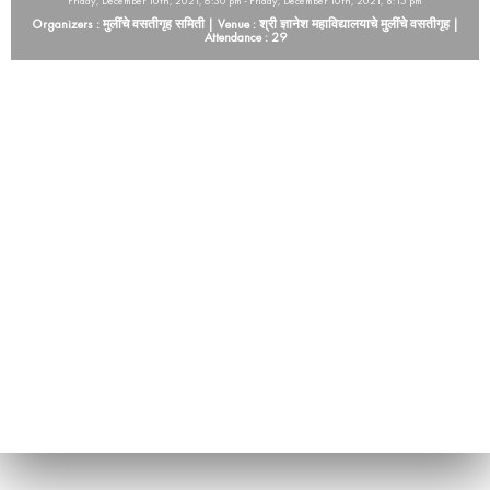
Friday, December 10th, 2021, 6:30 pm - Friday, December 10th, 2021, 8:15 pm
Organizers : मुलींचे वसतीगृह समिती | Venue : श्री ज्ञानेश महाविद्यालयाचे मुलींचे वसतीगृह |
Attendance : 29