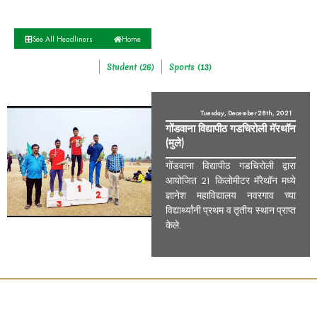
See All Headliners
Home
Student (26)
Sports (13)
Tuesday, December 28th, 2021
गोंडवाना विद्यापीठ गडचिरोली मॅरथॉन
(मुले)
गोंडवाना विद्यापीठ गडचिरोली द्वारा
आयोजित 21 किलोमीटर मॅरेथॉन मध्ये
ज्ञानेश महाविद्यालय नवरगाव च्या
विद्यार्थ्यांनी प्रथम व तृतीय स्थान प्राप्त
केले.