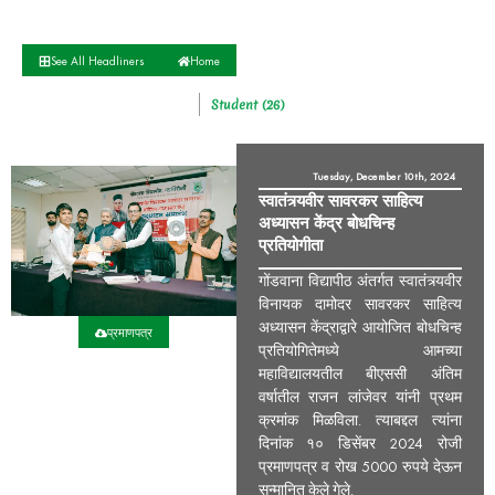
See All Headliners
Home
Student (26)
Tuesday, December 10th, 2024
स्वातंत्र्यवीर सावरकर साहित्य
अध्यासन केंद्र बोधचिन्ह
प्रतियोगीता
गोंडवाना विद्यापीठ अंतर्गत स्वातंत्र्यवीर
विनायक दामोदर सावरकर साहित्य
अध्यासन केंद्राद्वारे आयोजित बोधचिन्ह
प्रमाणपत्र
प्रतियोगितेमध्ये आमच्या
महाविद्यालयतील बीएससी अंतिम
वर्षातील राजन लांजेवर यांनी प्रथम
क्रमांक मिळविला. त्याबद्दल त्यांना
दिनांक १० डिसेंबर 2024 रोजी
प्रमाणपत्र व रोख 5000 रुपये देऊन
सन्मानित केले गेले.