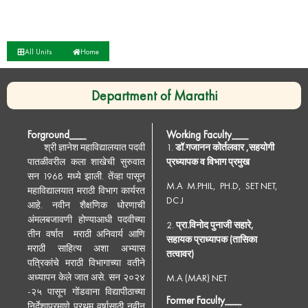
All Units
Home
Department of Marathi
Forground___
Working Faculty___
श्री ज्ञानेश महाविद्यालयात पदवी
1.
डॉ.गजानन कोर्तलवार ,सहयोगी
पातळीवरील कला शाखेची सुरुवात
प्रध्यापक व विभाग प्रमुख
सन 1968 मध्ये झाली. तेंव्हा पासून
M.A M.PHIL, PH.D, SET NET,
महाविद्यालयात मराठी विभाग कार्यरत
DC J
आहे. नवीन शैक्षणिक धोरणाची
अंमलबजावणी होण्याआधी पदवीच्या
2.
प्रा.विनोद पुनाजी सहारे,
तीन वर्षात मराठी अनिवार्य आणि
सहायक प्राध्यापक (तासिका
मराठी साहित्य अशा अभ्यास
तत्वावर)
पत्रिकांचे मराठी विभागाच्या वतीने
अध्यापन केले जात असे. सन २०२४
M.A (MAR) NET
-२५ पासून गोंडवाना विद्यापीठाच्या
Former Faculty___
निर्देशाप्रमाणे प्रथम वर्षासाठी नवीन