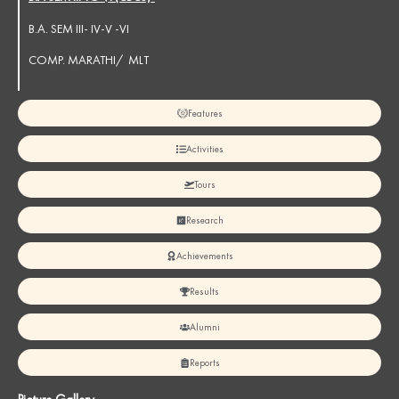
B.A. SEM III- IV-V -VI
COMP. MARATHI/ MLT
Features
Activities
Tours
Research
Achievements
Results
Alumni
Reports