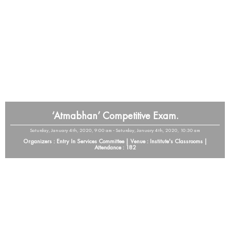
‘Atmabhan’ Competitive Exam.
Saturday, January 4th, 2020, 9:00 am - Saturday, January 4th, 2020, 10:30 am
Organizers : Entry In Services Committee | Venue : Institute's Classrooms |
Attendance : 182