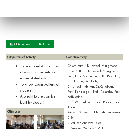
All Activities
Home
Objectives of Activity
Complete Story
To prepared & Practices
Co-ordinator : Dr. Asteek Mungmode
Paper Setting : Dr. Asteek Mungmode
of various competitive
Invigilator & valuation : Dr. Rewatkar,
exam of students
Dr. Nakade, Dr. Ujede,
To know Exam pattern of
Dr. Umesh Indurkar, Dr.Kortalwar,
student.
Prof. Kshirsagar, Prof. Ramteke, Prof.
A bright future can be
Balbuddhe,
built by student.
Porf. Wadpalliwar, Prof. Borkar, Prof.
Atram.
Glimpses
Ranker Students: 1.Nandu Annawar
B.Sc.III
2.Mallesh Annawar B.Sc.II
3.Vaibhav Mohurle B. A. III