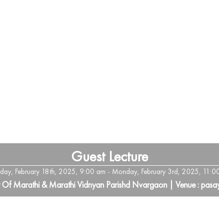
Guest Lecture
sday, February 18th, 2025, 9:00 am - Monday, February 3rd, 2025, 11:0
t Of Marathi & Marathi Vidnyan Parishd Nvargaon | Venue : pasa