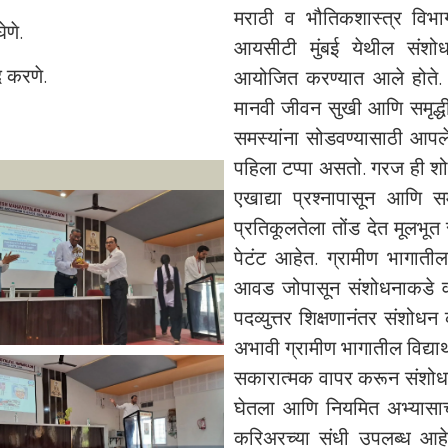
मराठी व भौतिकशास्त्र विभा
ेणे.
आयसीटी मुंबई येथील संशोधक 
द करणे.
आयोजित करण्यात आले होते. य
मानवी जीवन सुखी आणि समृद्ध
समस्यांना सोडवण्यासाठी आपले
पहिला टप्पा असतो. गरज ही श
एखाद्या प्रश्नापासून आणि स
प्रतिकूलतेला तोंड देत मूलभूत
पेटंट आहेत. ग्रामीण भागातील 
आवड जोपासून संशोधनाकडे व
पदव्युत्तर शिक्षणानंतर संशोध
अभावी ग्रामीण भागातील विद्या
सकारात्मक वापर करून संशोधनास
घेतला आणि नियमित अभ्यासाच
करिअरच्या संधी उपलब्ध आहेत