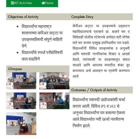
All Activities
Home
Objectives of Activity
Complete Story
विद्यार्थ्यांना महाराष्ट्र
कॅर्रीअर कट्टा या उपक्रमाचे उद्घाटन
महाविद्यालयाचे प्राचार्य डा. बाकरे सर व
शासनाच्या करिअर कट्टा या
सिंदेवाही पोलीस स्टेशनचे ठाणेदार श्री योगेश
उपक्रमाविषयी संपूर्ण माहिती
घारे सर याच्या प्रमुख उपस्थितीत पार पडले.
देणे.
विद्यार्थ्यांनी विविध उपक्रमांचा व अनुभवी
विद्यार्थ्यांचे स्पर्धा परीक्षेविषयी
आणि यशस्वी नागरिकांचा विचार व आदर्श
कल वाढविणे
ठेवावे, त्यांच्याशी या उपक्रमातून संवाद
साधावे आणि आपल्या मनातील शंका दूर
Glimpses
कराव्यात असे आवाहन या प्रसंगी करण्यात
आले.
Outcomes / Outputs of Activity
विद्यार्थ्यांना यशस्वी उद्योजकांशी चर्चा
करता आली. विविध IPS व IAS चे
अनुभव विद्यार्थ्यांना घर बसल्या ऐकता
आले.विद्यार्थ्यात नवी ऊर्जा नवचैतन्य
निर्माण झाले.