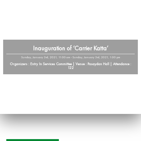
Inauguration of ‘Carrier Katta’
Sunday, January 3rd, 2021, 11:00 am - Sunday, January 3rd, 2021, 1:00 pm
Organizers : Entry In Services Committee | Venue : Pasaydan Hall | Attendance :
122