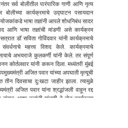
रेनंतर सर्व बोलीतील पारंपारिक गाणी आणि नृत्य
 बोलीच्या कार्यक्रमाचे उद्घाटन पसायदान
आयोजकांकडे भाषा तज्ञांनी आपले शोधनिबंध सादर
वाद आणि भाषा तज्ञांची मांडणी असे कार्यक्रम
सत्रात डॉ सविता गोविंदवार यांनी कार्यक्रमाचे
वर्धनाचे महत्त्व विशद केले. कार्यक्रमाचे
ायाचे अभयराजे कुलकर्णी यांनी केले. तर संपूर्ण
ानन कोर्तलवार यांनी करून दिला. मध्यंतरी मुंबई
 उपमुख्यमंत्री अजित पवार यांच्या अपघाती मृत्यूची
ात तीन दिवसाचा दुःखटा जाहीर झाला. त्यामुळे
्यमंत्री अजित पवार यांना श्रद्धांजली वाहून रद्द
ंवाद, भाषा तज्ञांची मांडणी हे दोन कार्यक्रम
आयोजित करण्याचे ठरले. भाषा तज्ञांनी आणलेले
ेख तथा कार्यक्रमाचा संपूर्ण अहवाल भाषा
यात आला.