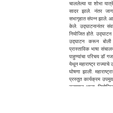
चाललेल्या या शोभा यात्
सादर झाले. नंतर जागर
सभागृहात संपन्न झाले. 
केले. उद्घाटनानंतर सं
नियोजित होते. उद्घाटन 
उद्घाटन करून बोली सं
प्रास्ताविक भाषा संचालन
पाहुण्यांचा परिचय डॉ गज
येथून महाराष्ट्र राज्याचे
घोषणा झाली. महाराष्ट्र
प्रस्तुत कार्यक्रम उपमुख
करण्यात आला. नियोजित स
दुःखवटा संपल्या नंतर 
त्यांच्या बोलीवरील ल
संचालनाकडे सादर करण्