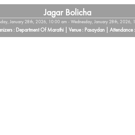
Jagar Bolicha
day, January 28th, 2026, 10:00 am - Wednesday, January 28th, 2026, 
nizers : Department Of Marathi | Venue : Pasaydan | Attendance 