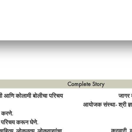
Complete Story
ाणी आणि कोलामी बोलीचा परिचय
जागर ब
आयोजक संस्था- श्री ज्ञा
ा करणे.
ा परिचय करून घेणे.
कुरमारी,
हित्य, लोकनृत्य, लोकवाद्यांचा