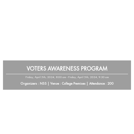
VOTERS AWARENESS PROGRAM
Friday, April 5th, 2024, 8:00 am - Friday, April 5th, 2024, 9:30 am
Organizers : NSS | Venue : College Premises | Attendance : 200