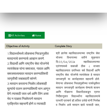
All Activities
Home
Objectives of Activity
Complete Story
1.विद्यार्थ्यामध्ये लोकसभा निवडणुकीत
श्री ज्ञानेश महाविद्यालयाच्या राष्ट्रीय सेवा
योजना विभागाच्या वतीने शुक्रवार
मतदानाचे करण्याचे आव्हान करणे.
दि.05/04/2024 महाविद्यालयाच्या
2.विद्यार्थी आणि राष्ट्रीय सेवा योजनेचे
प्रांगणामध्ये सकाळी ठीक ८ वाजता
स्वयंसेवक यांना समाजात, गावात आणि
महाविद्यालयात उपस्थित सर्व विद्यार्थी आणि
समजमाध्यमावर मतदान करण्याविषयी
राष्ट्रीय सेवा योजनेचे स्वयंसेवक हे मतदार
जागृतीची जबाबदारी सांगणे.
जनजागृती या कार्यक्रमात सहभागी होते.
3.मतदान करताना निकोप लोकशाही
येणाऱ्या लोकसभा निवडणुकीच्या पार्श्वभूमीवर
मतदान जनजागृती कार्यक्रम घेण्याचे शासन
मूल्यांचे पालन करण्याविषयी भान आणून
आणि गोंडवाना विद्यापीठाकडून प्राप्त
देणे.त्यासाठी जात धर्म आणि लिंग असा
निर्देशानुसार विद्यार्थ्यांना महाविद्यालयाचे
भेद न पाळता निकोपपणे मतदान
प्रभारी प्राचार्य डॉ.ललित उजेडे यांनी निरपेक्ष
प्रक्रियेत सहभागी होणे व त्यासाठी
व निकोप असे मतदान व्हावे यासाठी जात,